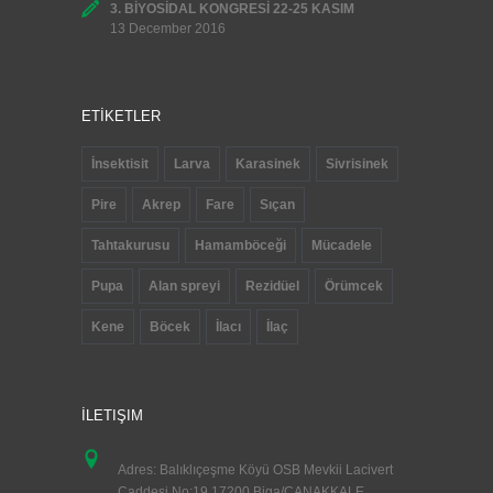
3. BİYOSİDAL KONGRESİ 22-25 KASIM
13 December 2016
ETİKETLER
İnsektisit
Larva
Karasinek
Sivrisinek
Pire
Akrep
Fare
Sıçan
Tahtakurusu
Hamamböceği
Mücadele
Pupa
Alan spreyi
Rezidüel
Örümcek
Kene
Böcek
İlacı
İlaç
İLETIŞIM
Adres: Balıklıçeşme Köyü OSB Mevkii Lacivert
Caddesi No:19 17200 Biga/ÇANAKKALE