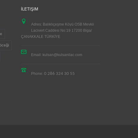
İLETIŞIM
Adres: Balıklıçeşme Köyü OSB Mevkii
Lacivert Caddesi No:19 17200 Biga/
re
ÇANAKKALE TÜRKİYE
ceği
Email: kulsan@kulsanilac.com
Phone:
0 286 324 30 55