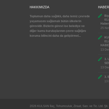
T.C. SAĞLIK BAKANLIĞINDAN RUHSAT
HAKKIMIZDA
HABER
Biy
Toplumun daha sağlıklı, daha temiz çevrede
01.
yaşamasını sağlamak bütün ülkelerin
Haber
görevidir. Bizlerin görevi ise belediye ve
25 No
diğer kamu kuruluşlarının çevre sağlığını
koruma bilincini daha da geliştirmel...
KUL
01.
HABE
13 De
3.
SE
13 De
3.
13
2026 KULSAN İlaç, Tohumculuk, Ziraat, San. ve Tic. Ltd. Şti.