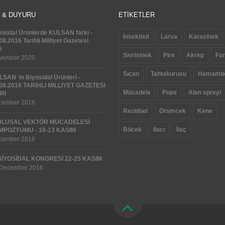
LIDIR
 & DUYURU
ETİKETLER
osidal Ürünlerde KULSAN farkı -
İnsektisit
Larva
Karasinek
08.2016 Tarihli Milliyet Gazetesi
i
Sivrisinek
Pire
Akrep
Fa
vember 2020
Sıçan
Tahtakurusu
Hamambö
SAN 'ın Biyosidal Ürünleri -
08.2016 TARIHLI MILLIYET GAZETESI
Mücadele
Pupa
Alan spreyi
RI
cember 2016
Rezidüel
Örümcek
Kene
 ULUSAL VEKTÖR MÜCADELESİ
Böcek
İlacı
İlaç
MPOZYUMU - 10-13 KASIM
cember 2016
 BİYOSİDAL KONGRESİ 22-25 KASIM
 December 2016