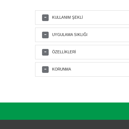
KULLANIM ŞEKLİ
UYGULAMA SIKLIĞI
Havaların ısınmasıyla birlikte en az iki günde bir 
ÖZELLİKLERİ
DELTA-H 10/15 EC, Sivrisinek ve karasinek ergin mücad
KORUNMA
DELTA-H 10/15 EC, memeliler için yüksek emniyet faktör
etkilidir.
İlaçlama yaparken koruyucu maske ve eldiven kullanıl
imha edilmelidir. Başka amaçla kullanılmamalıdır. Ant
DELTA-H 10/15 EC, Sağlık Bakanlığı'ndan ruhsatlıdır.
aktif maddenin etkisini maximuma çıkaran ve direnç 
DELTA-H 10/15 EC, Bal arılarına ve ipek böceğine zar
ULUSAL ZEHİR MERKEZİ 114