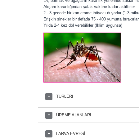
Ev, barınak ve ağaçların karanlık yerlerinde saklanırla
Akşam karanlığından şafak vaktine kadar aktiftirler.
2 - 3 gecede bir kan emme ihtiyacı duyarlar (1-3 mikro
Erişkin sinekler bir defada 75 - 400 yumurta bırakırlar
Yılda 2-4 kez döl verebilirler (İklim uygunsa)
TÜRLERİ
Culex spp.
ÜREME ALANLARI
Anopheles spp.
Aedes spp.
Akarsular, ırmaklar, havuzlanmış ırmaklar
LARVA EVRESİ